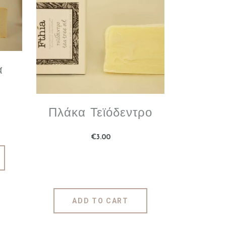
α
Πλάκα Τεϊόδεντρο
€
3
.
00
ADD TO CART