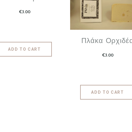
€
3
.
00
Πλάκα Ορχιδέ
ADD TO CART
€
3
.
00
ADD TO CART